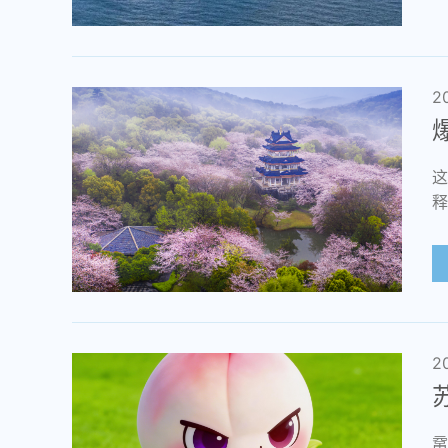
2
这
释
2
鼋