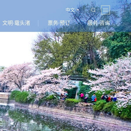
中文
文明·鼋头渚
票务·预订
服务·咨询