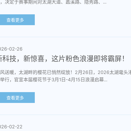
，决定于赛事期间对太湖大道、蠡溪路、隐秀路、...
查看更多
026-02-26
新科技，新惊喜，这片粉色浪漫即将霸屏！
风送暖，太湖畔的樱花已悄然绽放！2月26日，2026太湖鼋头
举行，官宣本届樱花节于3月1日-4月15日浪漫启幕...
查看更多
026-02-22