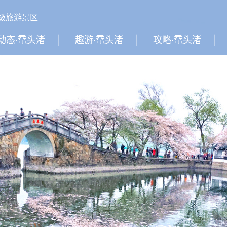
A级旅游景区
动态·鼋头渚
趣游·鼋头渚
攻略·鼋头渚