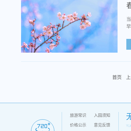
当
早
首页
上
旅游常识
入园须知
价格公示
意见反馈
YU