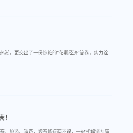
热潮，更交出了一份惊艳的“花期经济”答卷，实力诠
满！
赛、旅游、消费，观赛畅玩两不误，一站式解锁专属