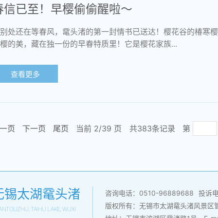
春信已至！早樱偷偷醒啦～​
别处还在等春风，鼋头渚的第一封情书已送达！樱花谷的椿寒樱
樱的美，藏在独一份的早春特质里！它是樱花家族...
查看更多
一页
下一页
尾页
当前 2/
39
页
共383条记录
第
无锡太湖鼋头渚
咨询电话：0510-96889688
投诉电话
版权所有：无锡市太湖鼋头渚风景区
ANTOUZHU, TAIHU LAKE, WUXI