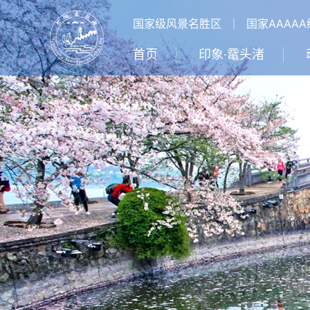
国家级风景名胜区
｜
国家AAAA
首页
印象·鼋头渚