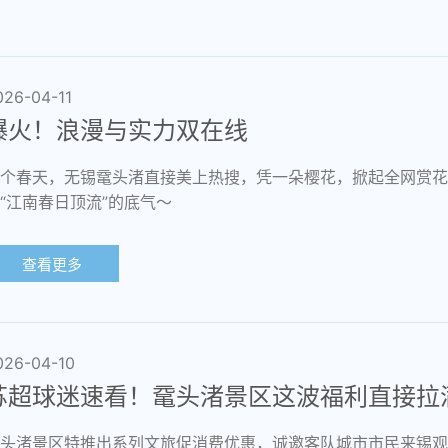
026-04-11
爆火！浪漫与实力双在线
个春天，无锡鼋头渚直接美上热搜，凭一朵樱花，掀起全网赏花
“江南春日顶流”的底气～
查看更多
026-04-10
苏超球迷速看！鼋头渚景区这波福利直接拉
头渚景区特推出系列文旅促消费优惠，诚邀客队城市市民来锡观