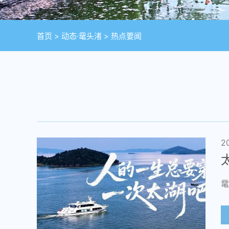
首页
>
动态·鼋头渚
>
热点要闻
2
鼋