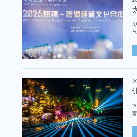
3
气
2
2
雾