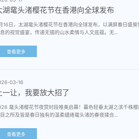
太湖鼋头渚樱花节在香港向全球发布
月16日，太湖鼋头渚樱花节在香港向全球发布，以满屏春日盛
息的视觉盛宴，传递无锡的山水柔情与人文底蕴。无...
查看更多
026-03-16
让一让，我要放大招了
026 鼋头渚樱花节夜赏时段唯美启幕！暮色轻垂太湖之滨千株
目之所及皆是春日独有的温柔缱绻鼋头渚的春夜揉合...
查看更多