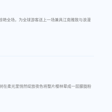
景惊艳全场，为全球游客送上一场兼具江南雅致与浪漫
樱树在柔光里悄然绽放夜色将整片樱林晕成一层朦胧粉