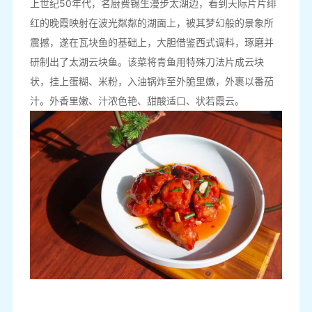
上世纪50年代，名厨费锡生漫步太湖边，看到天际片片绯
红的晚霞映射在波光粼粼的湖面上，被其梦幻般的景象所
震撼，遂在瓦块鱼的基础上，大胆借鉴西式调料，琢磨并
研制出了太湖云块鱼。该菜将青鱼用特殊刀法片成云块
状，挂上蛋糊、米粉，入油锅炸至外脆里嫩，外裹以番茄
汁。外香里嫩、汁浓色艳、甜酸适口、状若霞云。