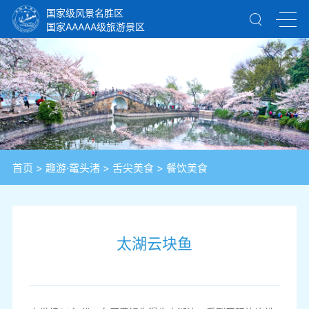
国家级风景名胜区
国家AAAAA级旅游景区
首页
>
趣游·鼋头渚
>
舌尖美食
>
餐饮美食
太湖云块鱼