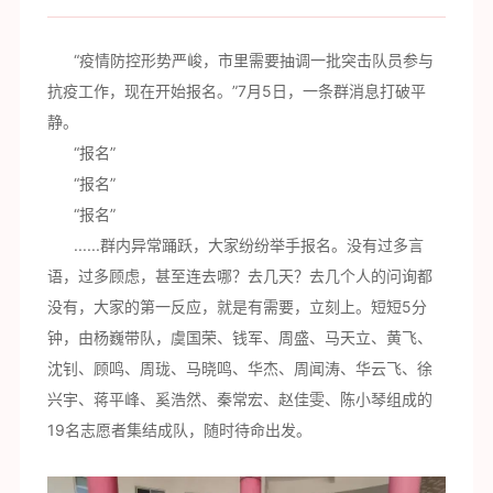
“疫情防控形势严峻，市里需要抽调一批突击队员参与
抗疫工作，现在开始报名。”7月5日，一条群消息打破平
静。
“报名”
“报名”
“报名”
......群内异常踊跃，大家纷纷举手报名。没有过多言
语，过多顾虑，甚至连去哪？去几天？去几个人的问询都
没有，大家的第一反应，就是有需要，立刻上。短短5分
钟，由杨巍带队，虞国荣、钱军、周盛、马天立、黄飞、
沈钊、顾鸣、周珑、马晓鸣、华杰、周闻涛、华云飞、徐
兴宇、蒋平峰、奚浩然、秦常宏、赵佳雯、陈小琴组成的
19名志愿者集结成队，随时待命出发。