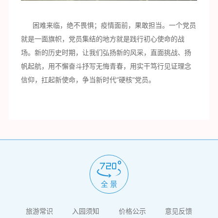
困难来临，绝不畏惧；疫情面前，果敢担当。一个党员
就是一面旗帜，党员集结的地方就是践行初心使命的战
场。新的历史时期，让我们弘扬新的风采，直面挑战、扬
帆起航，用不懈奋斗抒写无悔青春，用实干笃行见证理念
信仰，扛起新使命，争当新时代“硬核”党员。
全 景
旅游常识
入园须知
价格公示
意见反馈