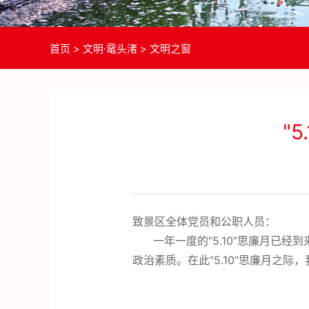
首页
>
文明·鼋头渚
>
文明之窗
"
致景区全体党员和公职人员：
一年一度的“5.10”思廉月已经
政治素质。在此“5.10”思廉月之