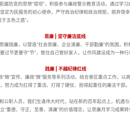
腐防变的思想“堤坝”，积极参与廉政警示教育活动，通过学习
坚定为民服务的初心使命，严守政治纪律和政治规矩，摈弃侥幸
眩于五色之惑”。
思廉 | 坚守廉洁底线
践廉，以营造“社会崇廉、企业清廉、干部勤廉”的氛围，积极
要过节更要守“节”，管住自己管好家人，让作风建设成为一种行
践廉 | 不越纪律红线
“微”宣传、廉政“微”服务等系列活动，结合景区重点工作，以
，努力成为扛得了重活、打得了硬仗、担得起重任的廉洁干部。
公职人员，我们生逢伟大时代，站在新的百年起点上，机遇与
立“重德、守正、至善、清廉”的价值理念，让思廉月学习成果