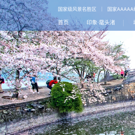
国家级风景名胜区
｜
国家AAAA
首页
印象·鼋头渚