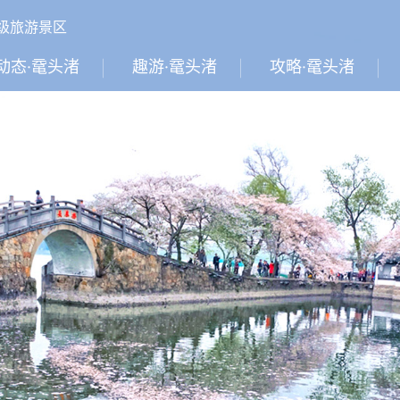
A级旅游景区
动态·鼋头渚
趣游·鼋头渚
攻略·鼋头渚