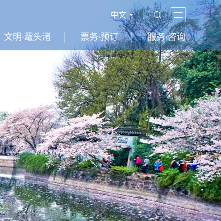
中文
文明·鼋头渚
票务·预订
服务·咨询