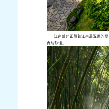
江南兰苑正藏着江南最温柔的夏
爽与静谧。