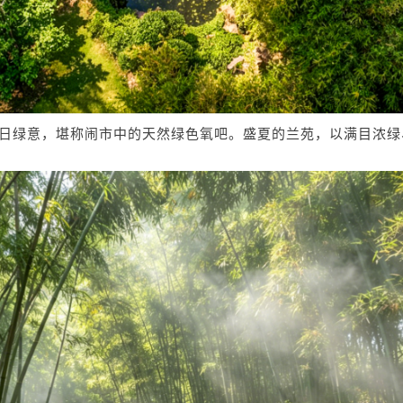
日绿意，堪称闹市中的天然绿色氧吧。盛夏的兰苑，以满目浓绿