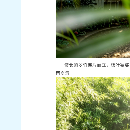
修长的翠竹连片而立，枝叶婆娑
南夏景。