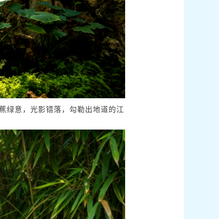
蕉绿意，光影错落，勾勒出地道的江