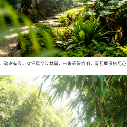
、疏密有致，穿堂风穿过林间，带来簌簌竹响，青瓦屋檐搭配芭