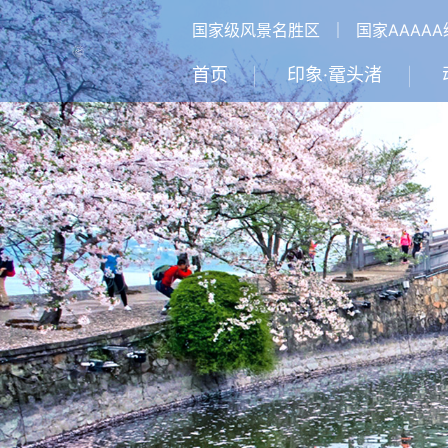
国家级风景名胜区
｜
国家AAAA
首页
印象·鼋头渚