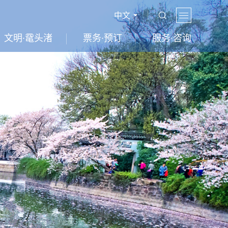
中文
文明·鼋头渚
票务·预订
服务·咨询