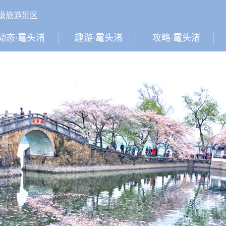
A级旅游景区
动态·鼋头渚
趣游·鼋头渚
攻略·鼋头渚