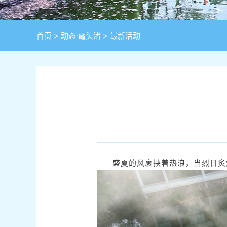
首页
>
动态·鼋头渚
>
最新活动
盛夏的风裹挟着热浪，当烈日炙