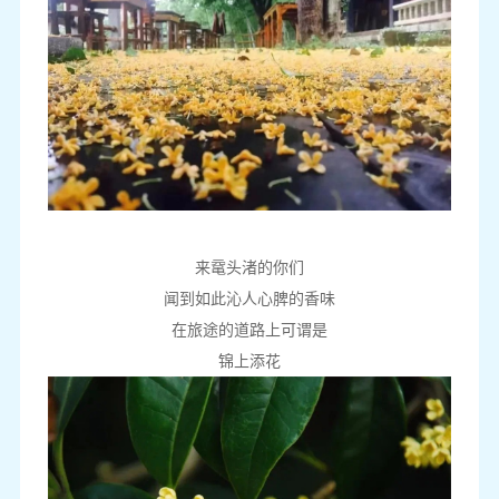
来鼋头渚的你们
闻到如此沁人心脾的香味
在旅途的道路上可谓是
锦上添花