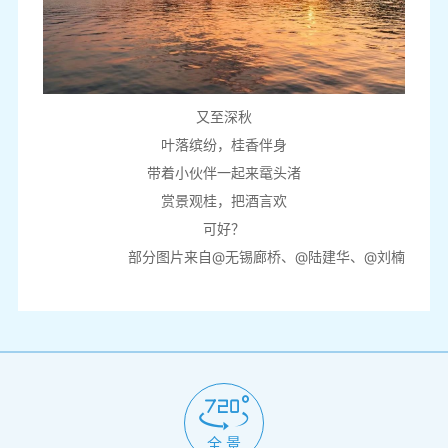
又至深秋
叶落缤纷，桂香伴身
带着小伙伴一起来鼋头渚
赏景观桂，把酒言欢
可好？
部分图片来自@无锡廊桥、@陆建华、@刘楠
全 景