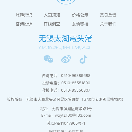
旅游常识
入园须知
价格公示
意见反馈
咨询投诉
在线调查
友情链接
关于我们
无锡太湖鼋头渚
YUANTOUZHU, TAIHU LAKE, WUXI
咨询电话：0510-96889688
投诉电话：0510-85551890
救援电话：0510-85550807
版权所有：无锡市太湖鼋头渚风景区管理处（无锡市太湖观赏植物园）
地址：无锡市滨湖区鼋渚路1号
E-mail: wxytz100@163.com
苏ICP备11047905号-1
网站建设：麦肯趋势