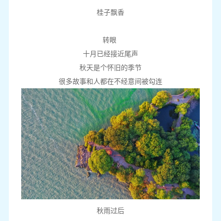
桂子飘香
转眼
十月已经接近尾声
秋天是个怀旧的季节
很多故事和人都在不经意间被勾连
秋雨过后