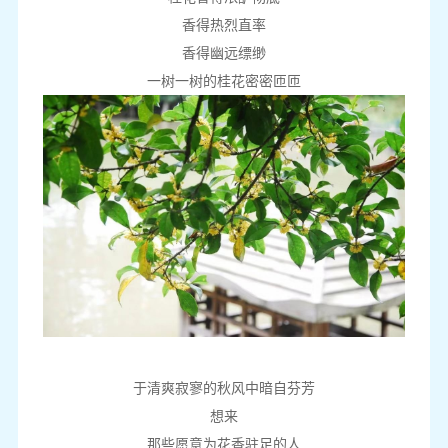
香得热烈直率
香得幽远缥缈
一树一树的桂花密密匝匝
于清爽寂寥的秋风中暗自芬芳
想来
那些愿意为花香驻足的人