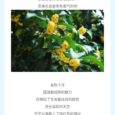
灵魂也该是带有香气的吧
金秋十月
蕴涵着成熟的魅力
仿佛给了生命最炫目的颜色
流光溢彩的天空
茫茫云海披上了桔红色的缕纱