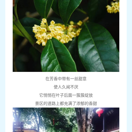
在芳香中带有一丝甜意
使人久闻不厌
它悄悄在叶子后面一簇簇绽放
景区的道路上都充满了浓郁的香甜