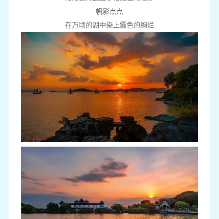
帆影点点
在万顷的湖中染上霞色的绚烂