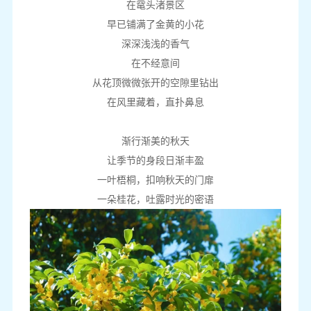
在鼋头渚景区
早已铺满了金黄的小花
深深浅浅的香气
在不经意间
从花顶微微张开的空隙里钻出
在风里藏着，直扑鼻息
渐行渐美的秋天
让季节的身段日渐丰盈
一叶梧桐，扣响秋天的门扉
一朵桂花，吐露时光的密语