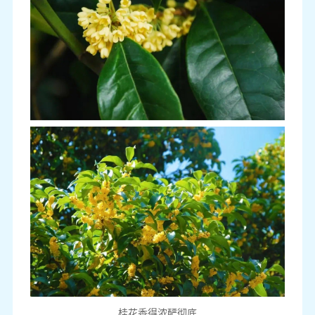
桂花香得浓酽彻底