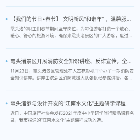
【我们的节日•春节】 文明新风“和谐年” ，温馨服务“暖人心”
鼋头渚的职工们春节期间坚守岗位，为每位游客打造一个放心、
暖心、舒心的旅游环境，确保来鼋头渚景区的广大游客，度过一
个欢快祥和、平安喜乐的节日。
鼋头渚景区开展消防安全知识讲座、反诈宣传，全力消除安全生产隐患
11月23日，鼋头渚景区管理处在人杰苑影视厅举办了一期消防安
全知识讲座。讲座由滨湖区消防救援大队张帆张参谋讲授。各条
线科室、部门员工参加了此次培训讲座。
鼋头渚参与设计开发的“江南水文化”主题研学课程入选2021年度中小学研学旅行精品课程
近日，中国旅行社协会发布2021年度中小学研学旅行精品课程名
录，我市报送的“江南水文化”主题课程成功入选。