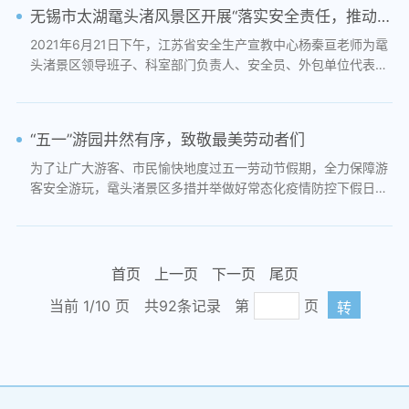
无锡市太湖鼋头渚风景区开展“落实安全责任，推动安全发展”主题教育培训活动
2021年6月21日下午，江苏省安全生产宣教中心杨秦亘老师为鼋
头渚景区领导班子、科室部门负责人、安全员、外包单位代表总
计100余人进行了安全生产月主题教育培训，...
“五一”游园井然有序，致敬最美劳动者们
为了让广大游客、市民愉快地度过五一劳动节假期，全力保障游
客安全游玩，鼋头渚景区多措并举做好常态化疫情防控下假日旅
游工作。以最好的状态欢迎广大游客、市民...
首页
上一页
下一页
尾页
当前 1/
10
页
共92条记录
第
页
转