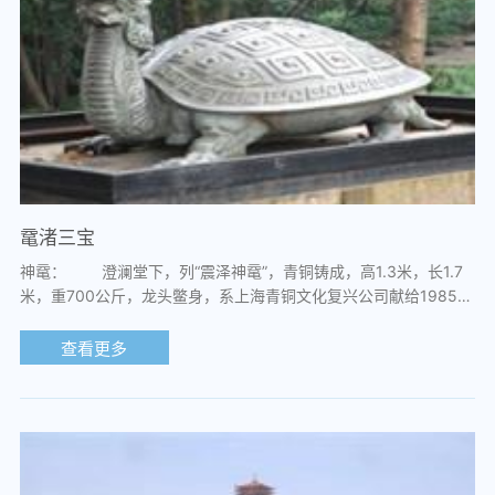
鼋渚三宝
神鼋： 澄澜堂下，列“震泽神鼋”，青铜铸成，高1.3米，长1.7
米，重700公斤，龙头鳖身，系上海青铜文化复兴公司献给1985年
首届太湖之春艺术节的礼物，雕塑家...
查看更多