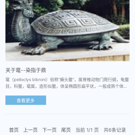
关于鼋--染指于鼎
鼋（pelloclys bibroni）俗称“癞头鳖”，属脊椎动物门爬行纲，龟鳖
目，科鳖，鼋属，造形似鳖，体呈椭圆形扁平状，一般成熟个体在
15公斤以上，是我国内陆爬行动物...
查看更多
首页
上一页
下一页
尾页
当前 1/
1
页
共6条记录