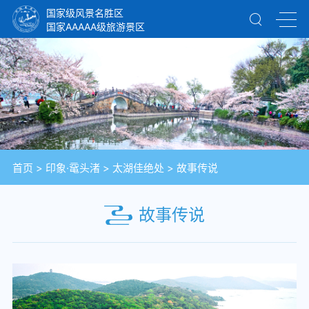
国家级风景名胜区
国家AAAAA级旅游景区
首页
>
印象·鼋头渚
>
太湖佳绝处
>
故事传说
故事传说