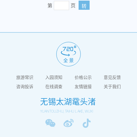
第
页
转
全 景
旅游常识
入园须知
价格公示
意见反馈
咨询投诉
在线调查
友情链接
关于我们
无锡太湖鼋头渚
YUANTOUZHU, TAIHU LAKE, WUXI