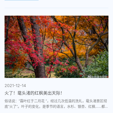
2021-12-14
火了！鼋头渚的红枫美出天际！
俗话说：“霜叶红于二月花 ”，经过几次低温的洗礼，鼋头渚景区彻
底“火了”。叶子的变化，是季节的语言，水杉、银杏、红枫……都是
四季中缤纷的色彩。由绿变黄再...