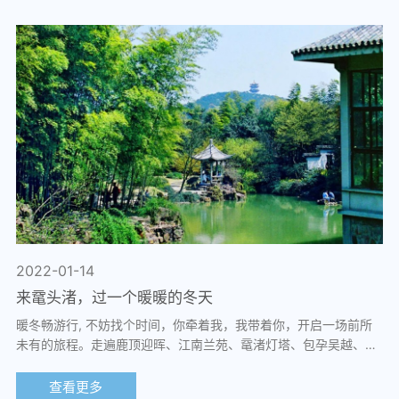
2022-01-14
来鼋头渚，过一个暖暖的冬天
暖冬畅游行, 不妨找个时间，你牵着我，我带着你，开启一场前所
未有的旅程。走遍鹿顶迎晖、江南兰苑、鼋渚灯塔、包孕吴越、万
浪卷雪、太湖仙岛等各知名景点。游览...
查看更多