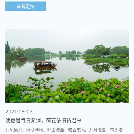
查看更多
2021-08-03
晚夏暑气日渐消，荷花依旧待君来
荷风逐炎，绿荫卷地；鸣虫赠曲，暗香袭人。八月晚夏，鼋头渚