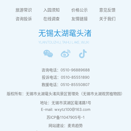
旅游常识
入园须知
价格公示
意见反馈
咨询投诉
在线调查
友情链接
关于我们
无锡太湖鼋头渚
YUANTOUZHU, TAIHU LAKE, WUXI
咨询电话：0510-96889688
投诉电话：0510-85551890
救援电话：0510-85550807
版权所有：无锡市太湖鼋头渚风景区管理处（无锡市太湖观赏植物园）
地址：无锡市滨湖区鼋渚路1号
E-mail: wxytz100@163.com
苏ICP备11047905号-1
网站建设：麦肯趋势