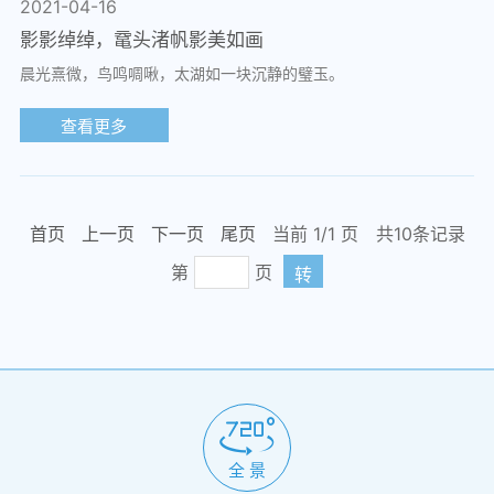
2021-04-16
影影绰绰，鼋头渚帆影美如画
晨光熹微，鸟鸣啁啾，太湖如一块沉静的璧玉。
查看更多
首页
上一页
下一页
尾页
当前 1/
1
页
共10条记录
第
页
转
全 景