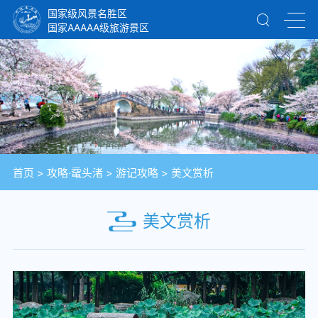
国家级风景名胜区
国家AAAAA级旅游景区
首页
>
攻略·鼋头渚
>
游记攻略
>
美文赏析
美文赏析