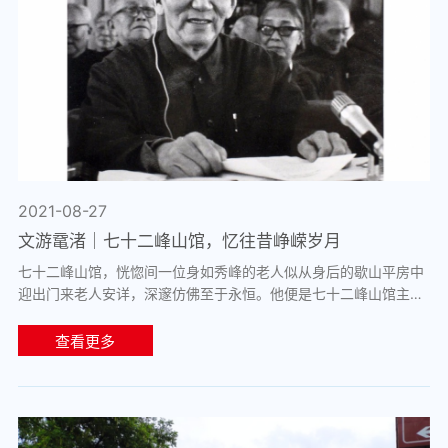
2021-08-27
文游鼋渚｜七十二峰山馆，忆往昔峥嵘岁月
七十二峰山馆，恍惚间一位身如秀峰的老人似从身后的歇山平房中
迎出门来老人安详，深邃仿佛至于永恒。他便是七十二峰山馆主
人，忠诚的共产主义战士，著名红学家—...
查看更多