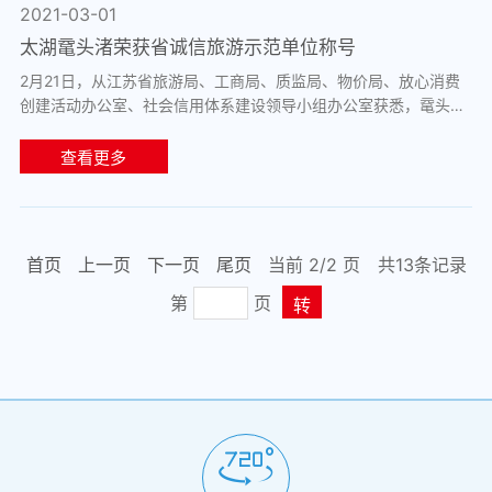
2021-03-01
太湖鼋头渚荣获省诚信旅游示范单位称号
2月21日，从江苏省旅游局、工商局、质监局、物价局、放心消费
创建活动办公室、社会信用体系建设领导小组办公室获悉，鼋头渚
景区与央视无锡影视基地、无锡日航饭店...
查看更多
首页
上一页
下一页
尾页
当前 2/
2
页
共13条记录
第
页
转